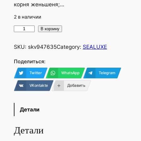
корня женьшеня;…
2 в наличии
В корзину
SKU:
skv947635
Category:
SEALUXE
Поделиться:
Twitter
WhatsApp
Telegram
VKontakte
Добавить
Детали
Детали