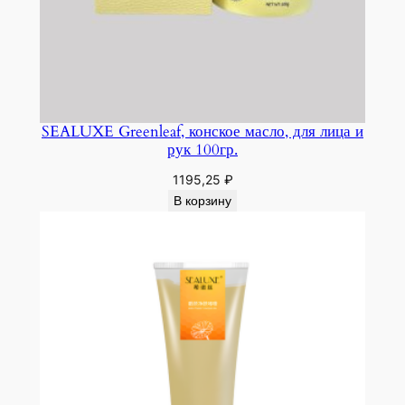
SEALUXE Greenleaf, конское масло, для лица и
рук 100гр.
1195,25
₽
В корзину