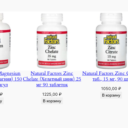
 Magnesiun
Natural Factors Zinc
Natural Factors Zinc C
магния) 150
Chelate (Хелатный цинк) 25
таб., 15 мг, 90 ш
псул
мг 90 таблеток
1050,00
₽
₽
1225,00
₽
В корзину
у
В корзину