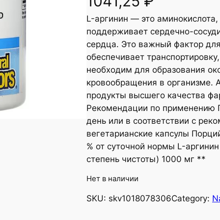
1041,25
₽
L-аргинин — это аминокислота, 
поддерживает сердечно-сосуди
сердца. Это важный фактор дл
обеспечивает транспортировку,
необходим для образования окс
кровообращения в организме. А
продукты высшего качества фа
Рекомендации по применению П
день или в соответствии с рек
вегетарианские капсулы Порций
% от суточной нормы L-аргинин
степень чистоты) 1000 мг **
Нет в наличии
SKU:
skv1018078306
Category:
N