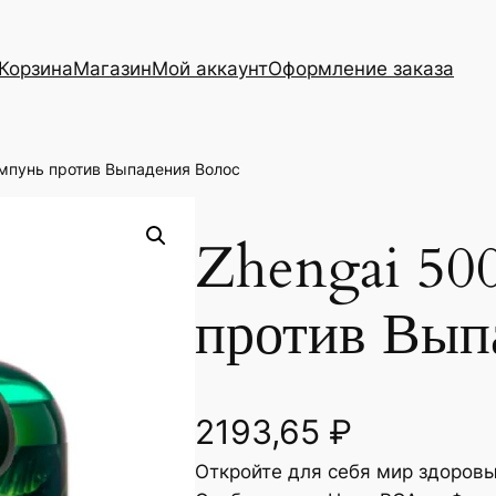
Корзина
Магазин
Мой аккаунт
Оформление заказа
мпунь против Выпадения Волос
Zhengai 50
против Вып
2193,65
₽
Откройте для себя мир здоровы