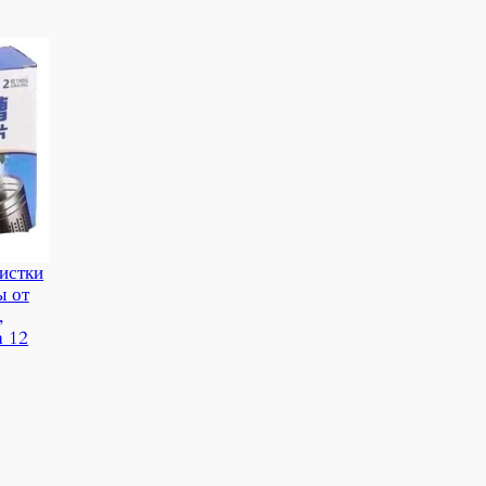
чистки
ы от
,
а 12