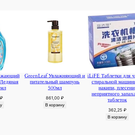
вежающий
GreenLeaf Увлажняющий и
iLiFE Таблетки для 
 Ледяная
питательный шампунь
стиральной машин
 мл
500мл
накипи, плесени
неприятного запах
₽
861,00
₽
таблеток
у
В корзину
362,25
₽
В корзину