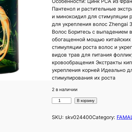
Особенности: Цинк PCA из Фра
Пантенол и растительные экстр
и миноксидил для стимуляции р
для укрепления волос Zhengai
Волос Боритесь с выпадением в
обогащенной мощью китайских 
стимуляции роста волос и укре
видов трав для питания фолли
кровообращения Экстракты кипа
укрепления корней Идеально д
стимулирования их роста
2 в наличии
В корзину
SKU:
skv024400
Category:
FAMA