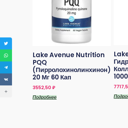
Lake
Lake Avenue Nutrition
Гид
PQQ
Колл
(пирролохинолинхинон)
1000
20 Мг 60 Кап
7717,
3552,50
₽
Подро
Подробнее