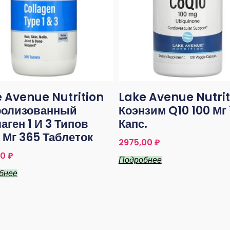
 Avenue Nutrition
Lake Avenue Nutrit
ролизованный
Коэнзим Q10 100 Мг 
аген 1 И 3 Типов
Капс.
 Мг 365 Таблеток
2975,00
₽
50
₽
Подробнее
бнее