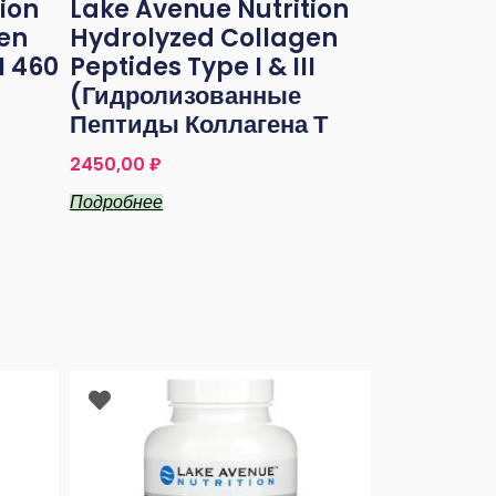
ion
Lake Avenue Nutrition
en
Hydrolyzed Collagen
I 460
Peptides Type I & III
(гидролизованные
Пептиды Коллагена Т
2450,00
₽
Подробнее