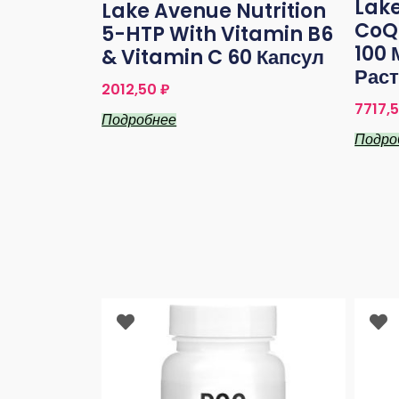
Lake
Lake Avenue Nutrition
CoQ1
5-HTP With Vitamin B6
100 
& Vitamin C 60 Капсул
Рас
2012,50
₽
7717,
Подробнее
Подро