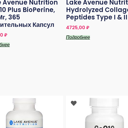
 Avenue Nutrition
Lake Avenue Nutrit
0 Plus BioPerine,
Hydrolyzed Collag
Мг, 365
Peptides Type I & II
тительных Капсул
4725,00
₽
50
₽
Подробнее
бнее